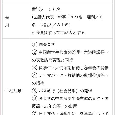
世話人 ５６名
会
(世話人代表・幹事／１９名 顧問／６
員
名 世話人／３１名）
※ 会員はすべて世話人とする
① 国会見学
② 中国留学生代表の総理・衆議院議長へ
の表敬訪問実現と同行
③ 留学生・大使館を招待し忘年会の開催
④ テーマパーク・舞踏他の劇場公演等へ
の招待
主な活動
⑤ バス旅行（社会見学）の開催
⑥ 各大学の中国留学生会主催の春節・国
慶節・忘年会等への出席
⑦ 日中関係・留学生活・勉学等について