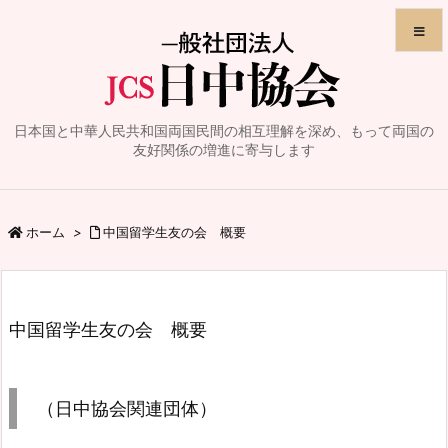
メニュ
日本国と中華人民共和国両国民間の相互理解を深め、もって両国の
サイド
友好関係の増進に寄与します
前へ
ホーム
>
中国留学生友の会 概要
次へ
検索
中国留学生友の会 概要
（日中協会関連団体）