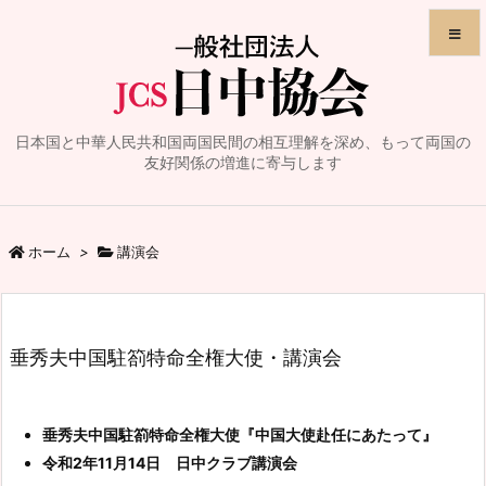
メニュ
日本国と中華人民共和国両国民間の相互理解を深め、もって両国の
サイド
友好関係の増進に寄与します
前へ
ホーム
>
講演会
次へ
検索
垂秀夫中国駐箚特命全権大使・講演会
垂秀夫中国駐箚特命全権大使『中国大使赴任にあたって』
令和2年11月14日 日中クラブ講演会