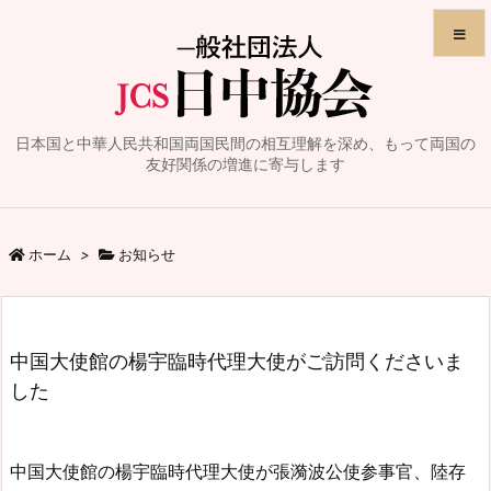
メニュ
日本国と中華人民共和国両国民間の相互理解を深め、もって両国の
サイド
友好関係の増進に寄与します
前へ
ホーム
>
お知らせ
次へ
検索
中国大使館の楊宇臨時代理大使がご訪問くださいま
した
中国大使館の楊
宇臨時代理大使が張漪波公
使参事官、陸存