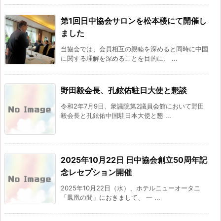
第1回日中協会サロンを松本楼にて開催し
ました
当協会では、会員相互の親睦を深めると同時に中国
に関する理解を深めることを目的に、 ...
野田毅会長、孔鉉佑駐日大使と懇談
令和2年7月9日、衆議院第2議員会館において野田
毅会長と孔鉉佑中国駐日本大使と懇 ...
2025年10月22日 日中協会創立50周年記
念レセプション開催
2025年10月22日（水）、ホテルニューオータニ
「鳳凰の間」におきまして、 一 ...