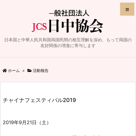
メニュ
日本国と中華人民共和国両国民間の相互理解を深め、もって両国の
サイド
友好関係の増進に寄与します
前へ
ホーム
>
活動報告
次へ
検索
チャイナフェスティバル2019
2019年9月21日（土）