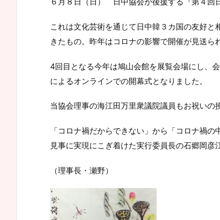
６月８日（日） 日中協会が後援する『第４回
これは文化芸術を通じて日中韓３カ国の友好と相
きたもの。昨年はコロナの影響で開催が見送ら
4回目となる今年は鳩山会館を展覧会場にし、会
によるオンラインでの開幕式となりました。
当協会理事の海江田万里衆議院議員もお祝いの
「コロナ禍だからできない」から「コロナ禍の
見事に実現にこぎ着けた実行委員長の石郷岡彦
（理事長・瀬野）