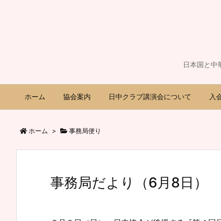
日本国と中
ホーム
協会案内
日中クラブ講演会について
入
ホーム
>
事務局便り
事務局だより（6月8日）